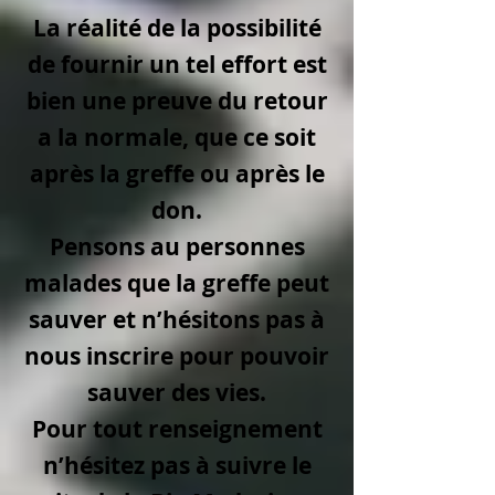
La réalité de la possibilité
de fournir un tel effort est
bien une preuve du retour
a la normale, que ce soit
après la greffe ou après le
don.
Pensons au personnes
malades que la greffe peut
sauver et n’hésitons pas à
nous inscrire pour pouvoir
sauver des vies.
Pour tout renseignement
n’hésitez pas à suivre le