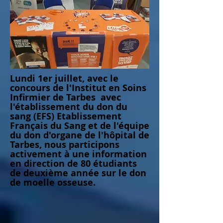
Lundi 1er juillet, avec le
concours de l'Institut en Soins
Infirmier de Tarbes avec
l'établissement du don du
sang (EFS) Etablissement
Français du Sang et de l'équipe
du don d'organe de l'hôpital de
Tarbes, nous participons
activement à une information
en direction de 80 étudiants
de deuxième année sur le don
de moelle osseuse.