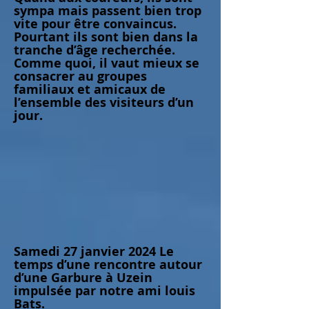
sympa mais passent bien trop
vite pour être convaincus.
Pourtant ils sont bien dans la
tranche d’âge recherchée.
Comme quoi, il vaut mieux se
consacrer au groupes
familiaux et amicaux de
l’ensemble des visiteurs d’un
jour.
Samedi 27 janvier 2024 Le
temps d’une rencontre autour
d’une Garbure à Uzein
impulsée par notre ami louis
Bats.