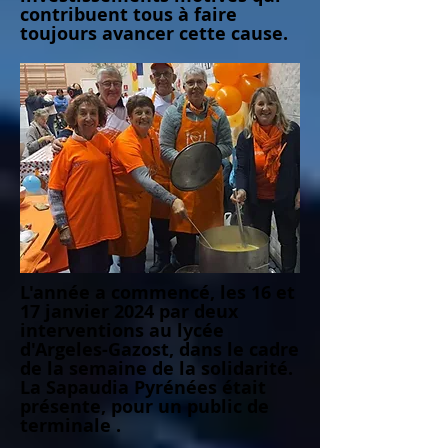
contribuent tous à faire
toujours avancer cette cause.
L'année a commencé, les 16 et
17 janvier 2024 par deux
interventions au lycée
d'Argeles-Gazost, dans le cadre
de la semaine de la solidarité.
La Sapaudia Pyrénées était
présente, pour un public de
terminale .