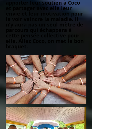
apporter leur soutien à Coco
et partager avec elle leur
envie et leur motivation pour
la voir vaincre la maladie. Il
n’y aura pas un seul mètre de
parcours qui échappera à
cette pensée collective pour
elle. Allez Coco, on met le bon
braquet.