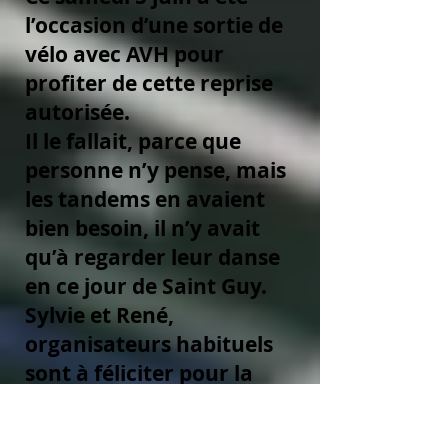
l’occasion d’une sortie de
vélo avec AVH pour
profiter de cette reprise
autorisée.
Il le fallait, parce que
personne n’y pense, mais
les tandems en avaient
bien besoin, il n’y avait
qu’à regarder leur danse
en ce jour de Saint Guy.
Sylvie et René,
organisateurs habituels
sont à féliciter pour la
réussite de cette sortie.
L’énergie et le savoir-faire