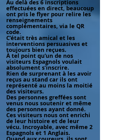
Au delà des 6 inscriptions
effectuées en direct, beaucoup
ont pris le flyer pour relire les
renseignements
complémentaires, via le QR
code.
C’était très amical et les
interventions persuasives et
toujours bien reçues.
À tel point qu’un de nos
visiteurs Espagnols voulait
absolument s’inscrire.
Rien de surprenant à les avoir
reçus au stand car ils ont
représenté au moins la moitié
des visiteurs.
Des personnes greffées sont
venus nous soutenir et même
des personnes ayant donné.
Ces visiteurs nous ont enrichi
de leur histoire et de leur
vécu. Incroyable, avec même 2
Espagnols et 1 Anglais.
Quand aux coureurs, ils sont