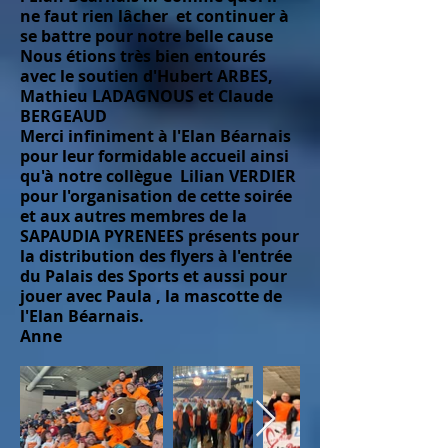
ne faut rien lâcher et continuer à
se battre pour notre belle cause
Nous étions très bien entourés
avec le soutien d'Hubert ARBES,
Mathieu LADAGNOUS et Claude
BERGEAUD
Merci infiniment à l'Elan Béarnais
pour leur formidable accueil ainsi
qu'à notre collègue Lilian VERDIER
pour l'organisation de cette soirée
et aux autres membres de la
SAPAUDIA PYRENEES présents pour
la distribution des flyers à l'entrée
du Palais des Sports et aussi pour
jouer avec Paula , la mascotte de
l'Elan Béarnais.
Anne