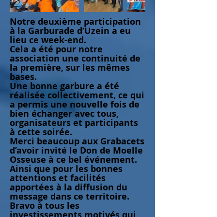
Notre deuxième participation
à la Garburade d’Uzein a eu
lieu ce week-end.
Cela a été pour notre
association une continuité de
la première, sur les mêmes
bases.
Une bonne garbure a été
réalisée collectivement, ce qui
a permis une nouvelle fois de
bien échanger avec tous,
organisateurs et participants
à cette soirée.
Merci beaucoup aux Grabacets
d’avoir invité le Don de Moelle
Osseuse à ce bel événement.
Ainsi que pour les bonnes
attentions et facilités
apportées à la diffusion du
message dans ce territoire.
Bravo à tous les
investissements motivés qui