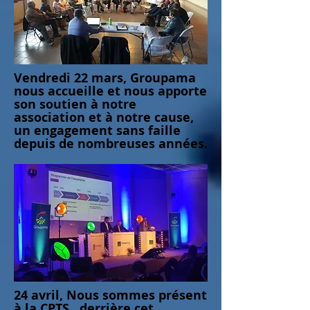
Vendredi 22 mars, Groupama
nous accueille et nous apporte
son soutien à notre
association et à notre cause,
un engagement sans faille
depuis de nombreuses années.
24 avril, Nous sommes présent
à la CPTS, derrière cet