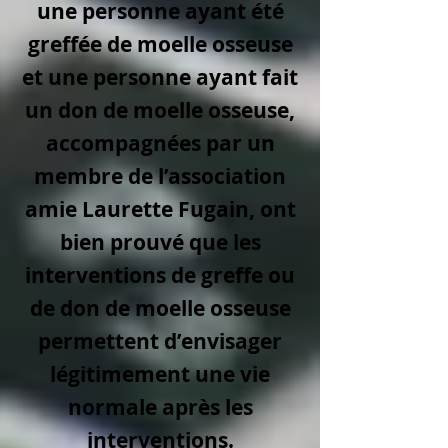
une personne ayant été
greffée de moelle osseuse
et une personne ayant fait
un don de moelle osseuse,
accompagnées par un
membre de l’association
amie Laurette Fugain, ont
bien prouvé que les
interventions de greffe ou
de don de moelle osseuse
permettent d’envisager
légitimement une vie
normale après les
interventions.