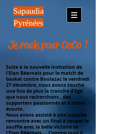
Sapaudia
Pyrénées
Je roule pour CoCo !
Suite à la nouvelle invitation de
l'Elan Béarnais pour le match de
basket contre Boulazac le vendredi
27 décembre, nous avons touché
une fois de plus la tranche d'âge
que nous recherchons , des
supporters passionnés et à notre
écoute.
Nous avons assisté à une superbe
rencontre avec un final à couper le
souffle avec la belle victoire de
l'Elan Béarnais ... Comme quoi il