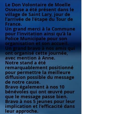
Le Don Volontaire de Moelle
Osseuse a été présent dans le
village de Saint Lary, jour de
l’arrivée de l’étape du Tour de
France.
Un grand merci à la Commune
pour l’invitation ainsi qu’à la
Police Municipale pour son
organisation et son accueil.
Un grand bravo à nos amis qui
ont organisé cette journée,
avec mention à Anne.
Notre stand a été
remarquablement positionné
pour permettre la meilleure
diffusion possible du message
de notre cause.
Bravo également à nos 10
bénévoles qui ont œuvré pour
que le message passe bien.
Bravo à nos 5 jeunes pour leur
implication et l’efficacité dans
leur approche.