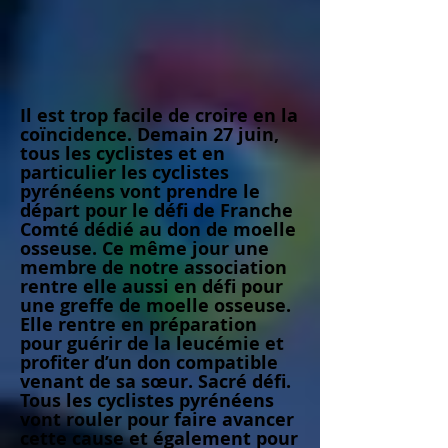
Il est trop facile de croire en la
coïncidence. Demain 27 juin,
tous les cyclistes et en
particulier les cyclistes
pyrénéens vont prendre le
départ pour le défi de Franche
Comté dédié au don de moelle
osseuse. Ce même jour une
membre de notre association
rentre elle aussi en défi pour
une greffe de moelle osseuse.
Elle rentre en préparation
pour guérir de la leucémie et
profiter d’un don compatible
venant de sa sœur. Sacré défi.
Tous les cyclistes pyrénéens
vont rouler pour faire avancer
cette cause et également pour