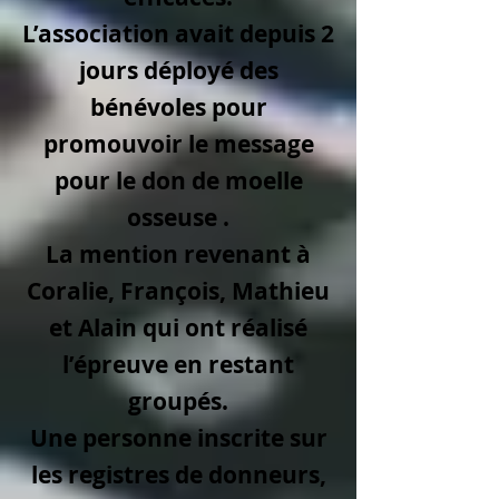
L’association avait depuis 2
jours déployé des
bénévoles pour
promouvoir le message
pour le don de moelle
osseuse .
La mention revenant à
Coralie, François, Mathieu
et Alain qui ont réalisé
l’épreuve en restant
groupés.
Une personne inscrite sur
les registres de donneurs,