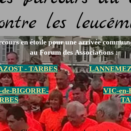
ontre les
leucém
rcours en étoile pour une arrivée commun
au Forum des Associations :
ZOST - TARBES
LANNEMEZA
de-BIGORRE-
VIC-en
RBES
TA