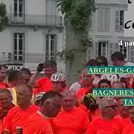
c
4 pa
ARGELES-GA
BAGNERES-
TA