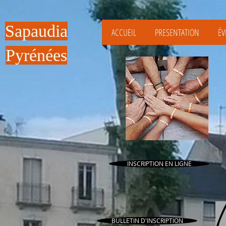
Sapaudia
ACCUEIL
PRESENTATION
ÉV
Pyrénées
INSCRIPTION EN LIGNE
BULLETIN D'INSCRIPTION