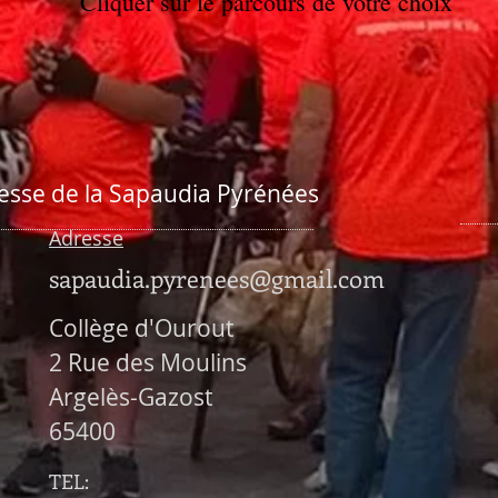
Cliquer sur le parcours de votre choix
esse de la Sapaudia Pyrénées
Adresse
sapaudia.pyrenees@gmail.com
Collège d'Ourout
2 Rue des Moulins
Argelès-Gazost
65400
TEL: