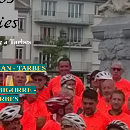
ies
e à Tarbes
N - TARBES
-BIGORRE -
RBES