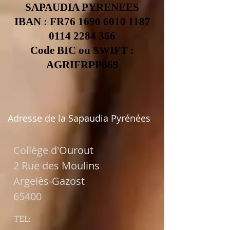
SAPAUDIA PYRENEES
IBAN : FR76
1690 6010 1187
0114
2284 366
Code BIC ou SWIFT :
AGRIFRPP869
Adresse de la Sapaudia Pyrénées
Collège d'Ourout
2 Rue des Moulins
Argelès-Gazost
65400
TEL: