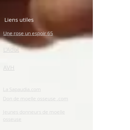
Liens utiles
Une rose un espoir 65
L'Adot
AVH
La Sapaudia.com
Don de moelle osseuse .com
Jeunes donneurs de moelle
osseuse